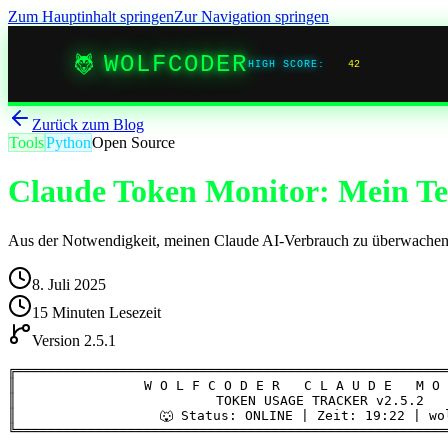
Zum Hauptinhalt springen
Zur Navigation springen
WOLFCODER
HIGH SCORE:
42
Zurück zum Blog
Tools
Python
Open Source
Claude Token Monitor: Mein Ter
Aus der Notwendigkeit, meinen Claude AI-Verbrauch zu überwachen, 
8. Juli 2025
15 Minuten Lesezeit
Version 2.5.1
╔══════════════════════════════════════════════════════
║                W O L F C O D E R   C L A U D E   M O 
║                         TOKEN USAGE TRACKER v2.5.2   
║                  🐺 Status: ONLINE | Zeit: 19:22 | wo
╚══════════════════════════════════════════════════════