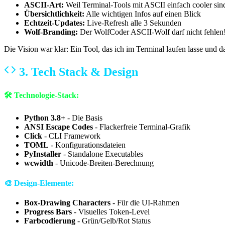
ASCII-Art:
Weil Terminal-Tools mit ASCII einfach cooler sin
Übersichtlichkeit:
Alle wichtigen Infos auf einen Blick
Echtzeit-Updates:
Live-Refresh alle 3 Sekunden
Wolf-Branding:
Der WolfCoder ASCII-Wolf darf nicht fehlen
Die Vision war klar: Ein Tool, das ich im Terminal laufen lasse und da
3. Tech Stack & Design
🛠️ Technologie-Stack:
Python 3.8+
- Die Basis
ANSI Escape Codes
- Flackerfreie Terminal-Grafik
Click
- CLI Framework
TOML
- Konfigurationsdateien
PyInstaller
- Standalone Executables
wcwidth
- Unicode-Breiten-Berechnung
🎨 Design-Elemente:
Box-Drawing Characters
- Für die UI-Rahmen
Progress Bars
- Visuelles Token-Level
Farbcodierung
- Grün/Gelb/Rot Status