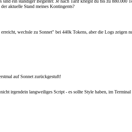
sind ein ständiger Begleiter. Je nach Tarif kriegst du bis zu 880.000 
 der aktuelle Stand meines Kontingents?
erreicht, wechsle zu Sonnet" bei 440k Tokens, aber die Logs zeigen nu
rstmal auf Sonnet zurückgestuft!
icht irgendein langweiliges Script - es sollte Style haben, im Termina