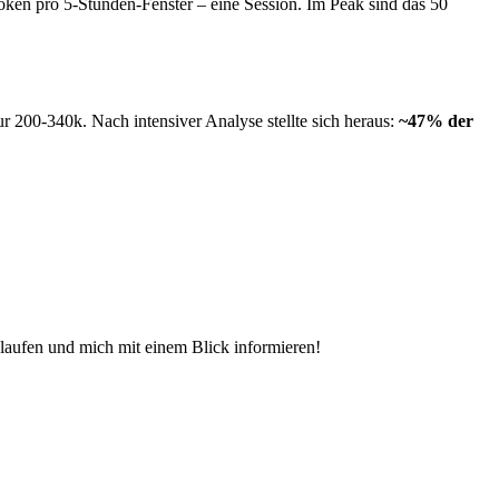
Token pro 5-Stunden-Fenster – eine Session. Im Peak sind das 50
r 200-340k. Nach intensiver Analyse stellte sich heraus:
~47% der
l laufen und mich mit einem Blick informieren!