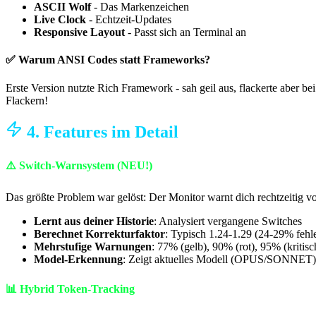
ASCII Wolf
- Das Markenzeichen
Live Clock
- Echtzeit-Updates
Responsive Layout
- Passt sich an Terminal an
✅ Warum ANSI Codes statt Frameworks?
Erste Version nutzte Rich Framework - sah geil aus, flackerte abe
Flackern!
4. Features im Detail
⚠️ Switch-Warnsystem (NEU!)
Das größte Problem war gelöst: Der Monitor warnt dich rechtzeitig
Lernt aus deiner Historie
: Analysiert vergangene Switches
Berechnet Korrekturfaktor
: Typisch 1.24-1.29 (24-29% feh
Mehrstufige Warnungen
: 77% (gelb), 90% (rot), 95% (kritisc
Model-Erkennung
: Zeigt aktuelles Modell (OPUS/SONNET)
📊 Hybrid Token-Tracking