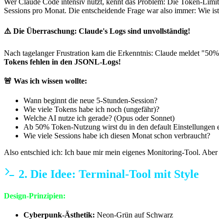
Wer Claude Code intensiv nutzt, kennt das Problem: Die Token-Limits 
Sessions pro Monat. Die entscheidende Frage war also immer: Wie ist
⚠️ Die Überraschung: Claude's Logs sind unvollständig!
Nach tagelanger Frustration kam die Erkenntnis: Claude meldet "50% 
Tokens fehlen in den JSONL-Logs!
🚨 Was ich wissen wollte:
Wann beginnt die neue 5-Stunden-Session?
Wie viele Tokens habe ich noch (ungefähr)?
Welche AI nutze ich gerade? (Opus oder Sonnet)
Ab 50% Token-Nutzung wirst du in den default Einstellungen e
Wie viele Sessions habe ich diesen Monat schon verbraucht?
Also entschied ich: Ich baue mir mein eigenes Monitoring-Tool. Aber n
2. Die Idee: Terminal-Tool mit Style
Design-Prinzipien:
Cyberpunk-Ästhetik:
Neon-Grün auf Schwarz