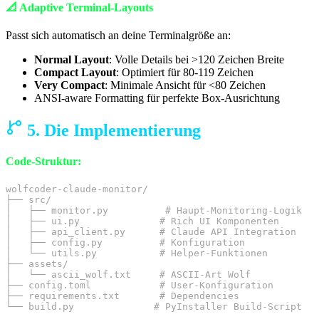
📐 Adaptive Terminal-Layouts
Passt sich automatisch an deine Terminalgröße an:
Normal Layout
: Volle Details bei >120 Zeichen Breite
Compact Layout
: Optimiert für 80-119 Zeichen
Very Compact
: Minimale Ansicht für <80 Zeichen
ANSI-aware Formatting für perfekte Box-Ausrichtung
5. Die Implementierung
Code-Struktur:
wolfcoder-claude-monitor/

├── src/

│   ├── monitor.py          # Haupt-Monitoring-Logik

│   ├── ui.py              # Rich UI Komponenten

│   ├── api_client.py      # Claude API Integration

│   ├── config.py          # Konfiguration

│   └── utils.py           # Helper-Funktionen

├── assets/

│   └── ascii_wolf.txt     # ASCII-Art Wolf

├── config.toml            # User-Konfiguration

├── requirements.txt       # Dependencies

└── build.py              # PyInstaller Build-Script