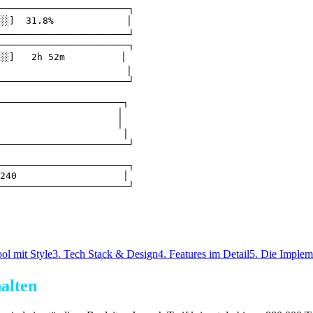
───────────────────────┐

░░]  31.8%             │

───────────────────────┘

───────────────────────┐

░]   2h 52m          │

                       │

───────────────────────┘

──────────────────────┐

                     │

                     │

                      │

───────────────────────┘

───────────────────────┐

240                   │

───────────────────────┘
ol mit Style
3. Tech Stack & Design
4. Features im Detail
5. Die Implem
alten