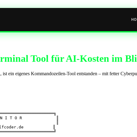
HO
minal Tool für AI-Kosten im Bl
ist ein eigenes Kommandozeilen-Tool entstanden – mit fetter Cyberpu
══════════════════════╗

N I T O R              ║

                       ║

lfcoder.de            ║

══════════════════════╝
