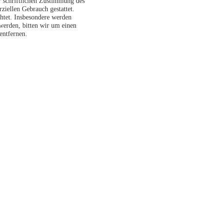
r schriftlichen Zustimmung des
ziellen Gebrauch gestattet.
chtet. Insbesondere werden
 werden, bitten wir um einen
entfernen.