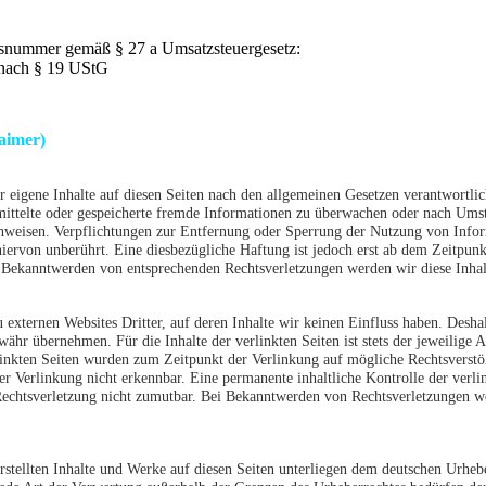
nsnummer gemäß § 27 a Umsatzsteuergesetz:
 nach § 19 UStG
aimer)
ür eigene Inhalte auf diesen Seiten nach den allgemeinen Gesetzen verantwortlic
rmittelte oder gespeicherte fremde Informationen zu überwachen oder nach Umst
hinweisen. Verpflichtungen zur Entfernung oder Sperrung der Nutzung von Info
iervon unberührt. Eine diesbezügliche Haftung ist jedoch erst ab dem Zeitpunk
 Bekanntwerden von entsprechenden Rechtsverletzungen werden wir diese Inha
 externen Websites Dritter, auf deren Inhalte wir keinen Einfluss haben. Desha
ähr übernehmen. Für die Inhalte der verlinkten Seiten ist stets der jeweilige A
rlinkten Seiten wurden zum Zeitpunkt der Verlinkung auf mögliche Rechtsverstö
r Verlinkung nicht erkennbar. Eine permanente inhaltliche Kontrolle der verlin
Rechtsverletzung nicht zumutbar. Bei Bekanntwerden von Rechtsverletzungen w
erstellten Inhalte und Werke auf diesen Seiten unterliegen dem deutschen Urhebe