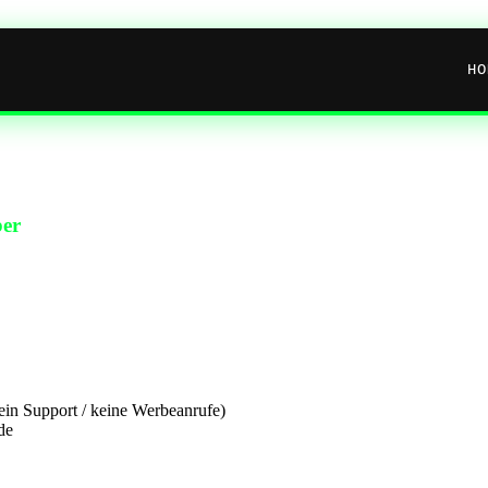
HO
ber
in Support / keine Werbeanrufe)
de