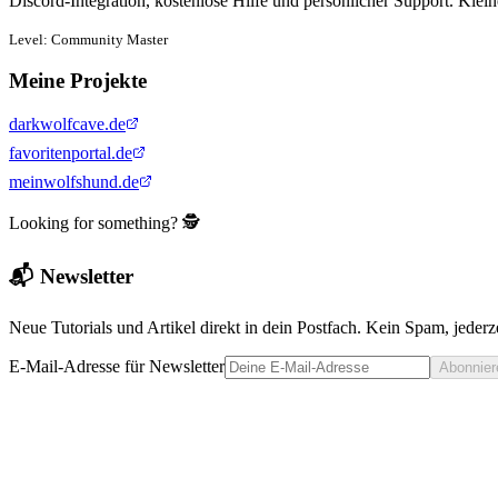
Discord-Integration, kostenlose Hilfe und persönlicher Support. Klein
Level: Community Master
Meine Projekte
darkwolfcave.de
favoritenportal.de
meinwolfshund.de
Looking for something? 🕵️
📬 Newsletter
Neue Tutorials und Artikel direkt in dein Postfach. Kein Spam, jederze
E-Mail-Adresse für Newsletter
Abonnier