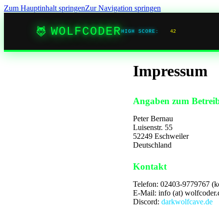
Zum Hauptinhalt springen
Zur Navigation springen
WOLFCODER
HIGH SCORE:
42
Impressum
Angaben zum Betrei
Peter Bernau
Luisenstr. 55
52249 Eschweiler
Deutschland
Kontakt
Telefon: 02403-9779767 (ke
E-Mail: info (at) wolfcoder.
Discord:
darkwolfcave.de