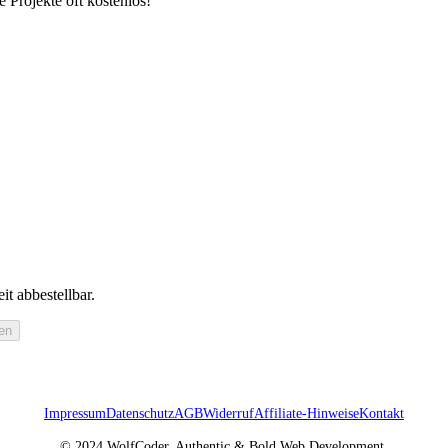
e Projekte oft kostenlos!
it abbestellbar.
en
Impressum
Datenschutz
AGB
Widerruf
Affiliate-Hinweise
Kontakt
© 2024 WolfCoder. Authentic & Bold Web Development.