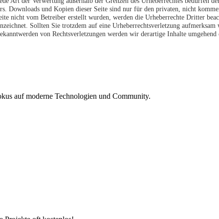
jede Art der Verwertung außerhalb der Grenzen des Urheberrechtes bedürfen de
ers. Downloads und Kopien dieser Seite sind nur für den privaten, nicht kommer
Seite nicht vom Betreiber erstellt wurden, werden die Urheberrechte Dritter bea
ennzeichnet. Sollten Sie trotzdem auf eine Urheberrechtsverletzung aufmerksam
ekanntwerden von Rechtsverletzungen werden wir derartige Inhalte umgehend 
Fokus auf moderne Technologien und Community.